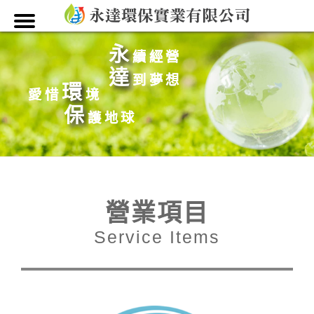
永
續經營
達
到夢想
環
愛惜
境
保
護地球
營業項目
Service Items